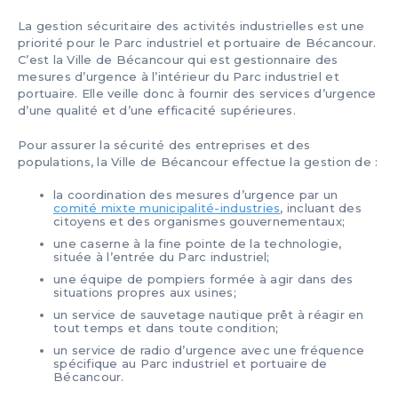
ÉTHIQUE ET DÉONTOLOGIE
FORMULAIRES ET TARIFS
NOS ACTIONS
BALADOS
La gestion sécuritaire des activités industrielles est une
priorité pour le Parc industriel et portuaire de Bécancour.
C’est la Ville de Bécancour qui est gestionnaire des
CARRIÈRE
DÉBARDAGE
mesures d’urgence à l’intérieur du Parc industriel et
portuaire. Elle veille donc à fournir des services d’urgence
d’une qualité et d’une efficacité supérieures.
PUBLICATIONS
CONDITIONS DE NAVIGATION
Pour assurer la sécurité des entreprises et des
populations, la Ville de Bécancour effectue la gestion de :
NOUS JOINDRE
HORIZON BÉCANCOUR
la coordination des mesures d’urgence par un
comité mixte municipalité-industries
, incluant des
citoyens et des organismes gouvernementaux;
ENGLISH
CERTIFICATION
une caserne à la fine pointe de la technologie,
située à l’entrée du Parc industriel;
une équipe de pompiers formée à agir dans des
situations propres aux usines;
un service de sauvetage nautique prêt à réagir en
tout temps et dans toute condition;
un service de radio d’urgence avec une fréquence
spécifique au Parc industriel et portuaire de
Bécancour.