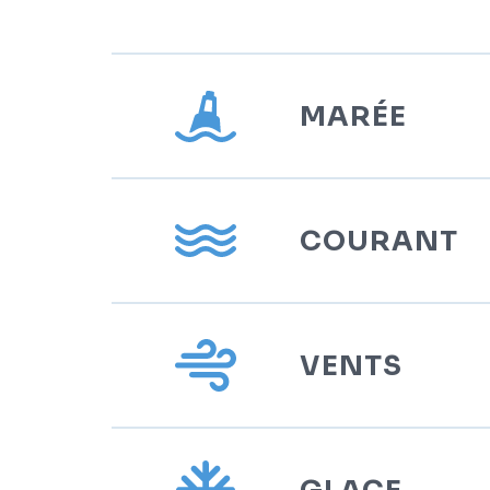
MARÉE
Le marnage de la grande
COURANT
En général, les vitesses 
sont en moyenne de 1 m/s
VENTS
À l’approche du quai, les
m/s.
Dans la région de Bécanc
nord (19%) et du nord-est