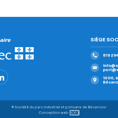
SIÈGE SOC
819 29
info@s
port@
1000, 
Bécanc
© Société du parc industriel et portuaire de Bécancour
Conception web