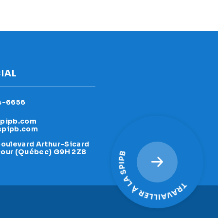
IAL
4-6656
pipb.com
spipb.com
boulevard Arthur-Sicard
our (Québec) G9H 2Z8