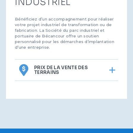
INDUSTRIEL
basse pression à partir de son usine de cogénération
produisant 550 MW d’électricité.
Bénéficiez d’un accompagnement pour réaliser
votre projet industriel de transformation ou de
fabrication. La Société du parc industriel et
portuaire de Bécancour offre un soutien
personnalisé pour les démarches d’implantation
d’une entreprise.
PRIX DE LA VENTE DES
TERRAINS
Contactez-nous