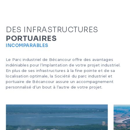
ÉTHIQUE ET DÉONTOLOGIE
FORMULAIRES ET TARIFS
NOS ACTIONS
BALADOS
CARRIÈRE
DÉBARDAGE
DES INFRASTRUCTURES
PORTUAIRES
PUBLICATIONS
CONDITIONS DE NAVIGATION
INCOMPARABLES
NOUS JOINDRE
HORIZON BÉCANCOUR
Le Parc industriel de Bécancour offre des avantages
indéniables pour l’implantation de votre projet industriel.
En plus de ses infrastructures à la fine pointe et de sa
ENGLISH
CERTIFICATION
localisation optimale, la Société du parc industriel et
portuaire de Bécancour assure un accompagnement
personnalisé d’un bout à l’autre de votre projet.