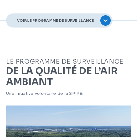
ÉTHIQUE ET DÉONTOLOGIE
FORMULAIRES ET TARIFS
NOS ACTIONS
BALADOS
VOIR LE PROGRAMME DE SURVEILLANCE
CARRIÈRE
DÉBARDAGE
PUBLICATIONS
CONDITIONS DE NAVIGATION
NOUS JOINDRE
HORIZON BÉCANCOUR
LE PROGRAMME DE SURVEILLANCE
DE LA QUALITÉ DE L’AIR
ENGLISH
CERTIFICATION
AMBIANT
Une initiative volontaire de la SPIPB