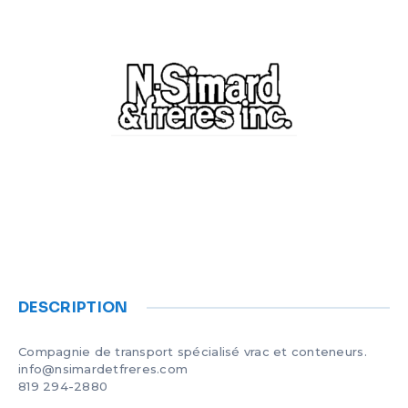
ÉTHIQUE ET DÉONTOLOGIE
FORMULAIRES ET TARIFS
NOS ACTIONS
BALADOS
CARRIÈRE
DÉBARDAGE
PUBLICATIONS
CONDITIONS DE NAVIGATION
NOUS JOINDRE
HORIZON BÉCANCOUR
ENGLISH
CERTIFICATION
DESCRIPTION
Compagnie de transport spécialisé vrac et conteneurs.
info@nsimardetfreres.com
819 294-2880